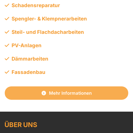
Schadensreparatur

Spengler- & Klempnerarbeiten

Steil- und Flachdacharbeiten

PV-Anlagen

Dämmarbeiten

Fassadenbau

Mehr Informationen
ÜBER UNS